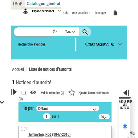
Panneau de gestion des cookies
Espace personnel
Aide
Une question ?
Historique
Tout
Recherche avancée
AUTRES RECHERCHES
Accueil
Liste de notices d’autorité
1
Notices d'autorité
Voir la sélection (
0
)
Ajouter à mes références
(
0
)
VOTRE RECHERCHE
RÉCUPÉRER
LES
Tri par :
Défaut
NOTICES
Recherche avancée dans les
sur 1
notices d’autorité
20
résultats/page
Œuvres liées à l'auteur :
1
Temperton, Rod (1947-2016)
Ma
Temperton, Rod (1947-2016)