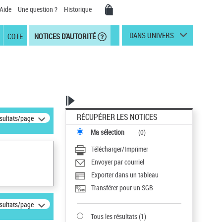
Aide
Une question ?
Historique
DANS UNIVERS
COTE
NOTICES D'AUTORITÉ
RÉCUPÉRER LES NOTICES
ésultats/page
Ma sélection
(
0
)
Télécharger/Imprimer
Envoyer par courriel
Exporter dans un tableau
Transférer pour un SGB
ésultats/page
Tous les résultats
(
1
)