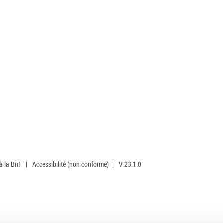
 à la BnF
|
Accessibilité (non conforme)
|
V 23.1.0