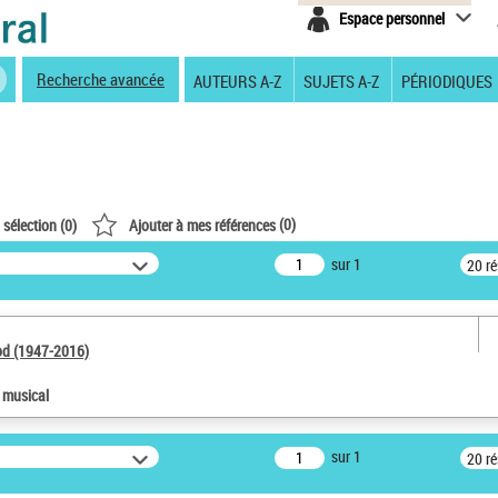
Espace personnel
Recherche avancée
AUTEURS A-Z
SUJETS A-Z
PÉRIODIQUES
(
0
)
 sélection (
0
)
Ajouter à mes références
sur 1
20 r
od (1947-2016)
e musical
sur 1
20 r