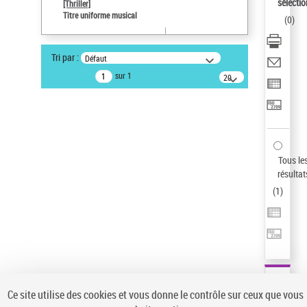
sélectio
[Thriller]
Pays
Titre uniforme musical
(
0
)
ne s'applique pas
Sauvegarder votre recherche
Tri par :
Défaut
AFFINER
sur 1
20
résultats/page
Type de notice d'autorité
Œuvre
(1)
Titre uniforme musical
(1)
Statut de la notice d’autorité
Tous le
résultat
Pays
(
1
)
Auteur d’œuvre
Ce site utilise des cookies et vous donne le contrôle sur ceux que vous