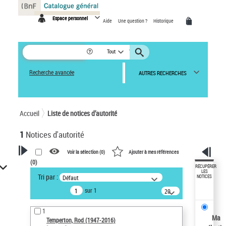
Panneau de gestion des cookies
Espace personnel
Aide
Une question ?
Historique
Tout
Recherche avancée
AUTRES RECHERCHES
Accueil
Liste de notices d’autorité
1
Notices d'autorité
Voir la sélection (
0
)
Ajouter à mes références
(
0
)
VOTRE RECHERCHE
RÉCUPÉRER
LES
Tri par :
Défaut
NOTICES
Recherche avancée dans les
sur 1
notices d’autorité
20
résultats/page
Œuvres liées à l'auteur :
1
Temperton, Rod (1947-2016)
Ma
Temperton, Rod (1947-2016)