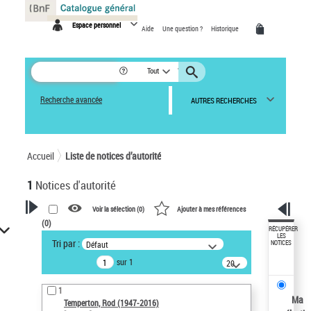
Panneau de gestion des cookies
Espace personnel
Aide
Une question ?
Historique
Tout
Recherche avancée
AUTRES RECHERCHES
Accueil
Liste de notices d’autorité
1
Notices d'autorité
Voir la sélection (
0
)
Ajouter à mes références
(
0
)
VOTRE RECHERCHE
RÉCUPÉRER
LES
Tri par :
Défaut
NOTICES
Recherche avancée dans les
sur 1
notices d’autorité
20
résultats/page
Œuvres liées à l'auteur :
1
Temperton, Rod (1947-2016)
Ma
Temperton, Rod (1947-2016)