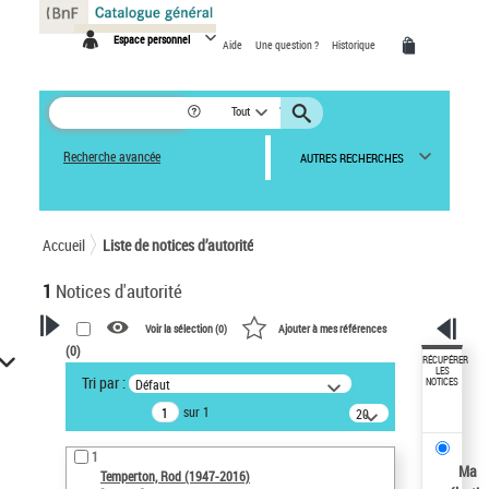
Panneau de gestion des cookies
Espace personnel
Aide
Une question ?
Historique
Tout
Recherche avancée
AUTRES RECHERCHES
Accueil
Liste de notices d’autorité
1
Notices d'autorité
Voir la sélection (
0
)
Ajouter à mes références
(
0
)
VOTRE RECHERCHE
RÉCUPÉRER
LES
Tri par :
Défaut
NOTICES
Recherche avancée dans les
sur 1
notices d’autorité
20
résultats/page
Œuvres liées à l'auteur :
1
Temperton, Rod (1947-2016)
Ma
Temperton, Rod (1947-2016)