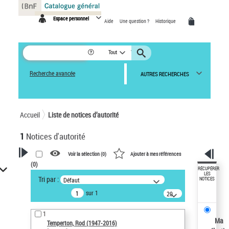
Panneau de gestion des cookies
Espace personnel
Aide
Une question ?
Historique
Tout
Recherche avancée
AUTRES RECHERCHES
Accueil
Liste de notices d’autorité
1
Notices d'autorité
Voir la sélection (
0
)
Ajouter à mes références
(
0
)
VOTRE RECHERCHE
RÉCUPÉRER
LES
Tri par :
Défaut
NOTICES
Recherche avancée dans les
sur 1
notices d’autorité
20
résultats/page
Œuvres liées à l'auteur :
1
Temperton, Rod (1947-2016)
Ma
Temperton, Rod (1947-2016)