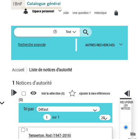
Panneau de gestion des cookies
Espace personnel
Aide
Une question ?
Historique
Tout
Recherche avancée
AUTRES RECHERCHES
Accueil
Liste de notices d’autorité
1
Notices d'autorité
Voir la sélection (
0
)
Ajouter à mes références
(
0
)
VOTRE RECHERCHE
RÉCUPÉRER
LES
Tri par :
Défaut
NOTICES
Recherche avancée dans les
sur 1
notices d’autorité
20
résultats/page
Œuvres liées à l'auteur :
1
Temperton, Rod (1947-2016)
Ma
Temperton, Rod (1947-2016)