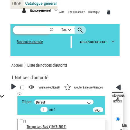
Panneau de gestion des cookies
Espace personnel
Aide
Une question ?
Historique
Tout
Recherche avancée
AUTRES RECHERCHES
Accueil
Liste de notices d’autorité
1
Notices d'autorité
Voir la sélection (
0
)
Ajouter à mes références
(
0
)
VOTRE RECHERCHE
RÉCUPÉRER
LES
Tri par :
Défaut
NOTICES
Recherche avancée dans les
sur 1
notices d’autorité
20
résultats/page
Œuvres liées à l'auteur :
1
Temperton, Rod (1947-2016)
Ma
Temperton, Rod (1947-2016)