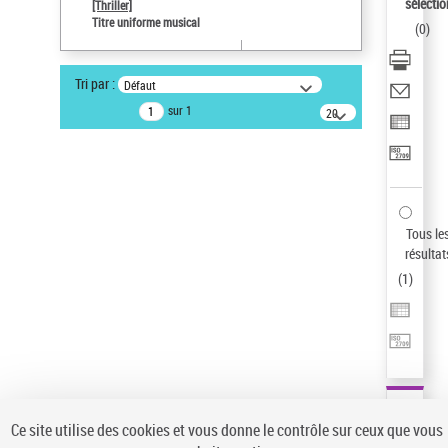
sélectio
[Thriller]
Pays
Titre uniforme musical
(
0
)
ne s'applique pas
Sauvegarder votre recherche
Tri par :
Défaut
AFFINER
sur 1
20
résultats/page
Type de notice d'autorité
Œuvre
(1)
Titre uniforme musical
(1)
Statut de la notice d’autorité
Tous le
résultat
Pays
(
1
)
Auteur d’œuvre
Ce site utilise des cookies et vous donne le contrôle sur ceux que vous