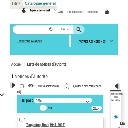
Panneau de gestion des cookies
Espace personnel
Aide
Une question ?
Historique
Tout
Recherche avancée
AUTRES RECHERCHES
Accueil
Liste de notices d’autorité
1
Notices d'autorité
Voir la sélection (
0
)
Ajouter à mes références
(
0
)
VOTRE RECHERCHE
RÉCUPÉRER
LES
Tri par :
Défaut
NOTICES
Recherche avancée dans les
sur 1
notices d’autorité
20
résultats/page
Œuvres liées à l'auteur :
1
Temperton, Rod (1947-2016)
Ma
Temperton, Rod (1947-2016)