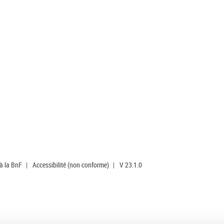
 à la BnF
|
Accessibilité (non conforme)
|
V 23.1.0