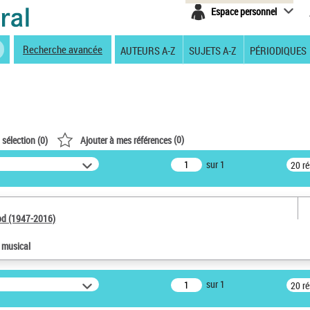
Espace personnel
Recherche avancée
AUTEURS A-Z
SUJETS A-Z
PÉRIODIQUES
(
0
)
 sélection (
0
)
Ajouter à mes références
sur 1
20 r
od (1947-2016)
e musical
sur 1
20 r