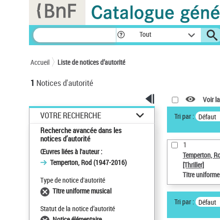
Panneau de gestion des cookies
Tout
Accueil
Liste de notices d’autorité
1
Notices d'autorité
Voir la
VOTRE RECHERCHE
Tri par :
Défaut
Recherche avancée dans les
notices d’autorité
1
Œuvres liées à l'auteur :
Temperton, R
Temperton, Rod (1947-2016)
[Thriller]
Titre uniform
Type de notice d'autorité
Titre uniforme musical
Tri par :
Défaut
Statut de la notice d’autorité
Notice élémentaire