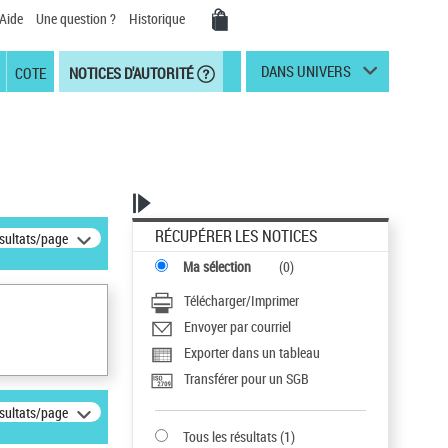
Aide
Une question ?
Historique
DANS UNIVERS
COTE
NOTICES D'AUTORITÉ
RÉCUPÉRER LES NOTICES
ésultats/page
Ma sélection
(
0
)
Télécharger/Imprimer
Envoyer par courriel
Exporter dans un tableau
Transférer pour un SGB
ésultats/page
Tous les résultats
(
1
)