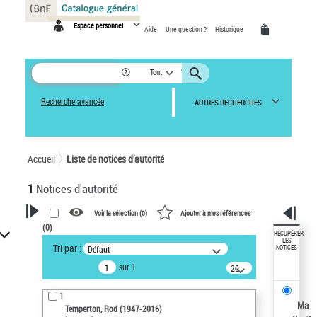
Panneau de gestion des cookies
Espace personnel
Aide
Une question ?
Historique
Tout
Recherche avancée
AUTRES RECHERCHES
Accueil
Liste de notices d’autorité
1
Notices d'autorité
Voir la sélection (
0
)
Ajouter à mes références
(
0
)
VOTRE RECHERCHE
RÉCUPÉRER
LES
Tri par :
Défaut
NOTICES
Recherche avancée dans les
sur 1
notices d’autorité
20
résultats/page
Œuvres liées à l'auteur :
1
Temperton, Rod (1947-2016)
Ma
Temperton, Rod (1947-2016)