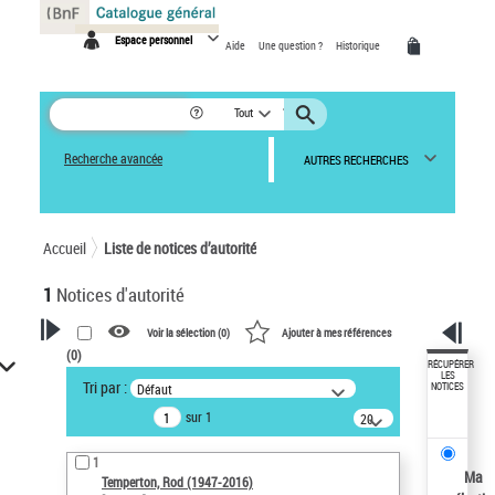
Panneau de gestion des cookies
Espace personnel
Aide
Une question ?
Historique
Tout
Recherche avancée
AUTRES RECHERCHES
Accueil
Liste de notices d’autorité
1
Notices d'autorité
Voir la sélection (
0
)
Ajouter à mes références
(
0
)
VOTRE RECHERCHE
RÉCUPÉRER
LES
Tri par :
Défaut
NOTICES
Recherche avancée dans les
sur 1
notices d’autorité
20
résultats/page
Œuvres liées à l'auteur :
1
Temperton, Rod (1947-2016)
Ma
Temperton, Rod (1947-2016)