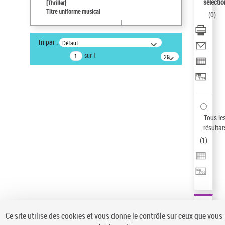
sélectio
[Thriller]
Pays
Titre uniforme musical
(
0
)
ne s'applique pas
Sauvegarder votre recherche
Tri par :
Défaut
AFFINER
sur 1
20
résultats/page
Type de notice d'autorité
Œuvre
(1)
Titre uniforme musical
(1)
Statut de la notice d’autorité
Tous le
résultat
Pays
(
1
)
Auteur d’œuvre
Ce site utilise des cookies et vous donne le contrôle sur ceux que vous