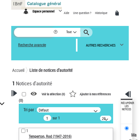
Panneau de gestion des cookies
Espace personnel
Aide
Une question ?
Historique
Tout
Recherche avancée
AUTRES RECHERCHES
Accueil
Liste de notices d’autorité
1
Notices d'autorité
Voir la sélection (
0
)
Ajouter à mes références
(
0
)
VOTRE RECHERCHE
RÉCUPÉRER
LES
Tri par :
Défaut
NOTICES
Recherche avancée dans les
sur 1
notices d’autorité
20
résultats/page
Œuvres liées à l'auteur :
1
Temperton, Rod (1947-2016)
Ma
Temperton, Rod (1947-2016)