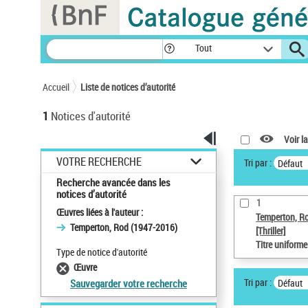
Panneau de gestion des cookies
Tout
Accueil
Liste de notices d’autorité
1
Notices d'autorité
Voir la
VOTRE RECHERCHE
Tri par :
Défaut
Recherche avancée dans les
notices d’autorité
1
Œuvres liées à l'auteur :
Temperton, R
Temperton, Rod (1947-2016)
[Thriller]
Titre uniform
Type de notice d'autorité
Œuvre
Tri par :
Défaut
Sauvegarder votre recherche