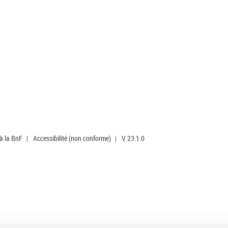
 à la BnF
|
Accessibilité (non conforme)
|
V 23.1.0