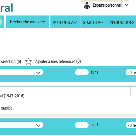
Espace personnel
Recherche avancée
AUTEURS A-Z
SUJETS A-Z
PÉRIODIQUES
(
0
)
 sélection (
0
)
Ajouter à mes références
sur 1
20 r
od (1947-2016)
e musical
sur 1
20 r