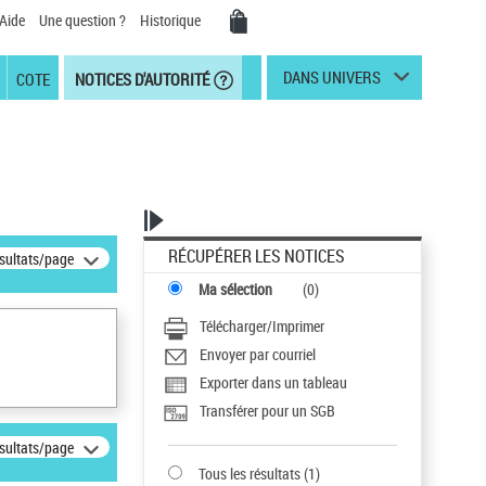
Aide
Une question ?
Historique
DANS UNIVERS
COTE
NOTICES D'AUTORITÉ
RÉCUPÉRER LES NOTICES
ésultats/page
Ma sélection
(
0
)
Télécharger/Imprimer
Envoyer par courriel
Exporter dans un tableau
Transférer pour un SGB
ésultats/page
Tous les résultats
(
1
)