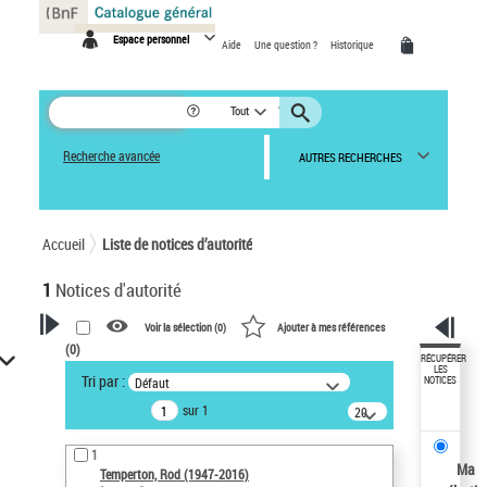
Panneau de gestion des cookies
Espace personnel
Aide
Une question ?
Historique
Tout
Recherche avancée
AUTRES RECHERCHES
Accueil
Liste de notices d’autorité
1
Notices d'autorité
Voir la sélection (
0
)
Ajouter à mes références
(
0
)
VOTRE RECHERCHE
RÉCUPÉRER
LES
Tri par :
Défaut
NOTICES
Recherche avancée dans les
sur 1
notices d’autorité
20
résultats/page
Œuvres liées à l'auteur :
1
Temperton, Rod (1947-2016)
Ma
Temperton, Rod (1947-2016)