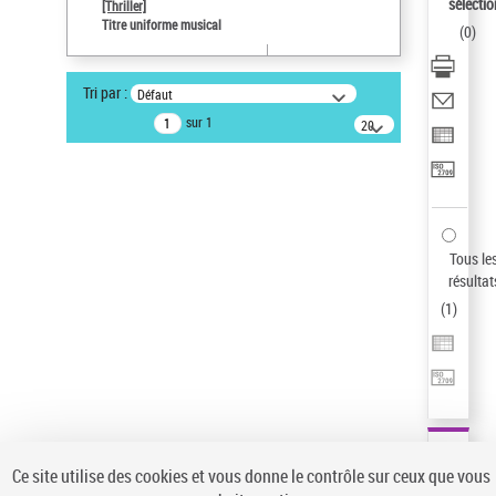
sélectio
[Thriller]
Auteur d’œuvre
Titre uniforme musical
(
0
)
Temperton, Rod (1947-2016)
Sauvegarder votre recherche
Tri par :
Défaut
AFFINER
sur 1
20
résultats/page
Type de notice d'autorité
Œuvre
(1)
Titre uniforme musical
(1)
Statut de la notice d’autorité
Tous le
résultat
Pays
(
1
)
Auteur d’œuvre
Ce site utilise des cookies et vous donne le contrôle sur ceux que vous