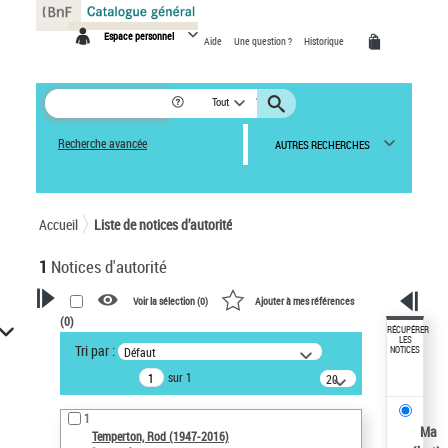
Panneau de gestion des cookies
Espace personnel
Aide
Une question ?
Historique
Tout
Recherche avancée
AUTRES RECHERCHES
Accueil
Liste de notices d’autorité
1
Notices d'autorité
Voir la sélection (
0
)
Ajouter à mes références
(
0
)
VOTRE RECHERCHE
RÉCUPÉRER
LES
Tri par :
Défaut
NOTICES
Recherche avancée dans les
sur 1
notices d’autorité
20
résultats/page
Œuvres liées à l'auteur :
1
Temperton, Rod (1947-2016)
Ma
Temperton, Rod (1947-2016)