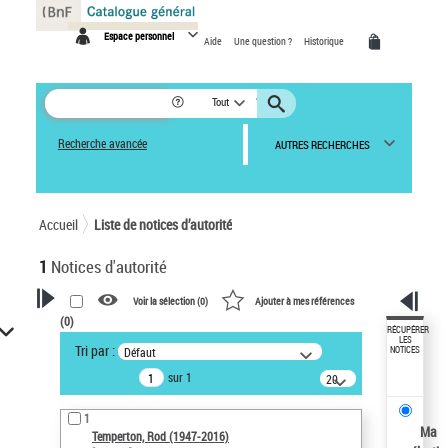
Panneau de gestion des cookies
Espace personnel
Aide
Une question ?
Historique
Tout
Recherche avancée
AUTRES RECHERCHES
Accueil
Liste de notices d’autorité
1
Notices d'autorité
Voir la sélection (
0
)
Ajouter à mes références
(
0
)
VOTRE RECHERCHE
RÉCUPÉRER
LES
Tri par :
Défaut
NOTICES
Recherche avancée dans les
sur 1
notices d’autorité
20
résultats/page
Œuvres liées à l'auteur :
1
Temperton, Rod (1947-2016)
Ma
Temperton, Rod (1947-2016)