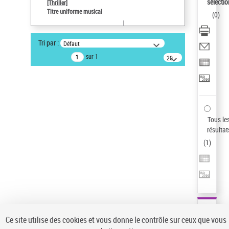
sélectio
[Thriller]
Auteur d’œuvre
Titre uniforme musical
(
0
)
Temperton, Rod (1947-2016)
Pays
Tri par :
Défaut
ne s'applique pas
sur 1
20
résultats/page
Type de notice d'autorité
Œuvre
Sauvegarder votre recherche
AFFINER
Tous le
Type de notice d'autorité
résultat
(
1
)
Œuvre
(1)
Titre uniforme musical
(1)
Statut de la notice d’autorité
Pays
Auteur d’œuvre
Ce site utilise des cookies et vous donne le contrôle sur ceux que vous