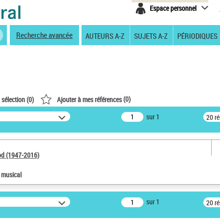
Espace personnel
Recherche avancée
AUTEURS A-Z
SUJETS A-Z
PÉRIODIQUES
(
0
)
 sélection (
0
)
Ajouter à mes références
sur 1
20 r
od (1947-2016)
e musical
sur 1
20 r