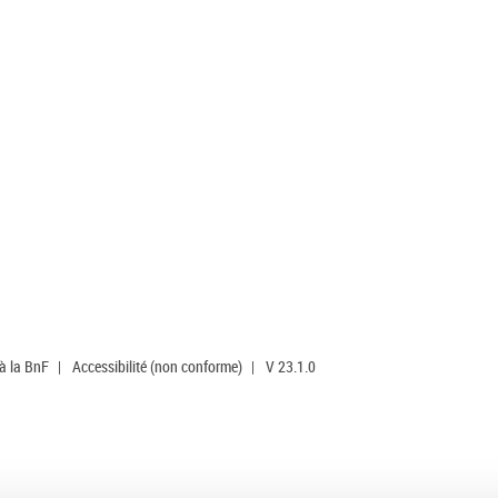
 à la BnF
|
Accessibilité (non conforme)
|
V 23.1.0