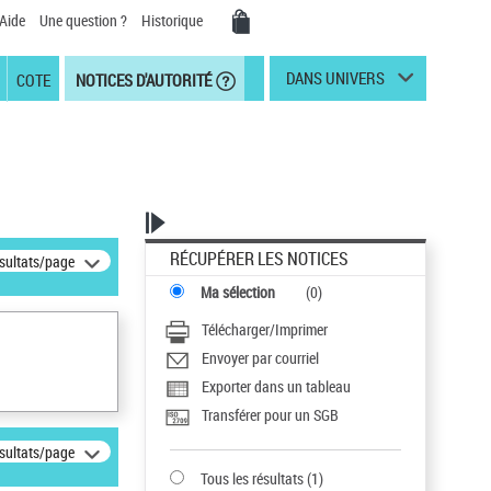
Aide
Une question ?
Historique
DANS UNIVERS
COTE
NOTICES D'AUTORITÉ
RÉCUPÉRER LES NOTICES
ésultats/page
Ma sélection
(
0
)
Télécharger/Imprimer
Envoyer par courriel
Exporter dans un tableau
Transférer pour un SGB
ésultats/page
Tous les résultats
(
1
)