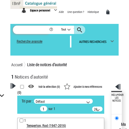
Panneau de gestion des cookies
Espace personnel
Aide
Une question ?
Historique
Tout
Recherche avancée
AUTRES RECHERCHES
Accueil
Liste de notices d’autorité
1
Notices d'autorité
Voir la sélection (
0
)
Ajouter à mes références
(
0
)
VOTRE RECHERCHE
RÉCUPÉRER
LES
Tri par :
Défaut
NOTICES
Recherche avancée dans les
sur 1
notices d’autorité
20
résultats/page
Œuvres liées à l'auteur :
1
Temperton, Rod (1947-2016)
Ma
Temperton, Rod (1947-2016)