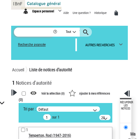
Panneau de gestion des cookies
Espace personnel
Aide
Une question ?
Historique
Tout
Recherche avancée
AUTRES RECHERCHES
Accueil
Liste de notices d’autorité
1
Notices d'autorité
Voir la sélection (
0
)
Ajouter à mes références
(
0
)
VOTRE RECHERCHE
RÉCUPÉRER
LES
Tri par :
Défaut
NOTICES
Recherche avancée dans les
sur 1
notices d’autorité
20
résultats/page
Œuvres liées à l'auteur :
1
Temperton, Rod (1947-2016)
Ma
Temperton, Rod (1947-2016)