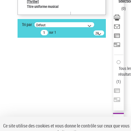
sélectio
[Thriller]
Auteur d’œuvre
Titre uniforme musical
(
0
)
Temperton, Rod (1947-2016)
Sauvegarder votre recherche
Tri par :
Défaut
AFFINER
sur 1
20
résultats/page
Type de notice d'autorité
Œuvre
(1)
Titre uniforme musical
(1)
Statut de la notice d’autorité
Tous le
résultat
Pays
(
1
)
Auteur d’œuvre
Ce site utilise des cookies et vous donne le contrôle sur ceux que vous