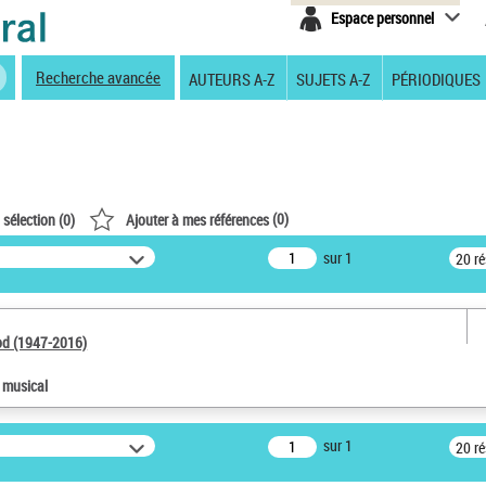
Espace personnel
Recherche avancée
AUTEURS A-Z
SUJETS A-Z
PÉRIODIQUES
(
0
)
 sélection (
0
)
Ajouter à mes références
sur 1
20 r
od (1947-2016)
e musical
sur 1
20 r