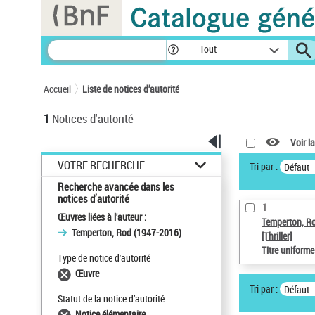
Panneau de gestion des cookies
Tout
Accueil
Liste de notices d’autorité
1
Notices d'autorité
Voir la
VOTRE RECHERCHE
Tri par :
Défaut
Recherche avancée dans les
notices d’autorité
1
Œuvres liées à l'auteur :
Temperton, R
Temperton, Rod (1947-2016)
[Thriller]
Titre uniform
Type de notice d'autorité
Œuvre
Tri par :
Défaut
Statut de la notice d’autorité
Notice élémentaire