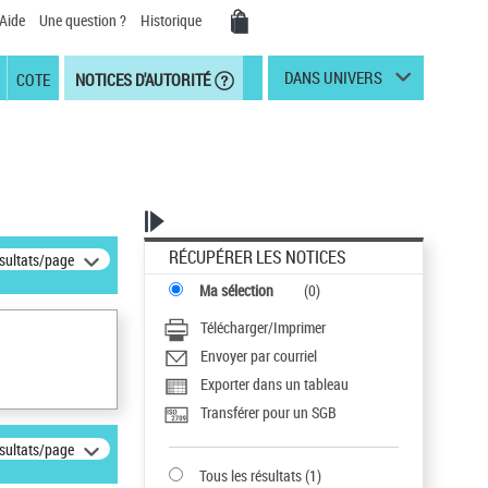
Aide
Une question ?
Historique
DANS UNIVERS
COTE
NOTICES D'AUTORITÉ
RÉCUPÉRER LES NOTICES
ésultats/page
Ma sélection
(
0
)
Télécharger/Imprimer
Envoyer par courriel
Exporter dans un tableau
Transférer pour un SGB
ésultats/page
Tous les résultats
(
1
)