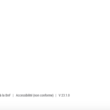
 à la BnF
|
Accessibilité (non conforme)
|
V 23.1.0