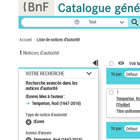
Panneau de gestion des cookies
Tout
Accueil
Liste de notices d’autorité
1
Notices d'autorité
Voir la
VOTRE RECHERCHE
Tri par :
Défaut
Recherche avancée dans les
notices d’autorité
1
Œuvres liées à l'auteur :
Temperton, R
Temperton, Rod (1947-2016)
[Thriller]
Titre uniform
Type de notice d'autorité
Œuvre
Tri par :
Défaut
Auteur d’œuvre
Temperton, Rod (1947-2016)