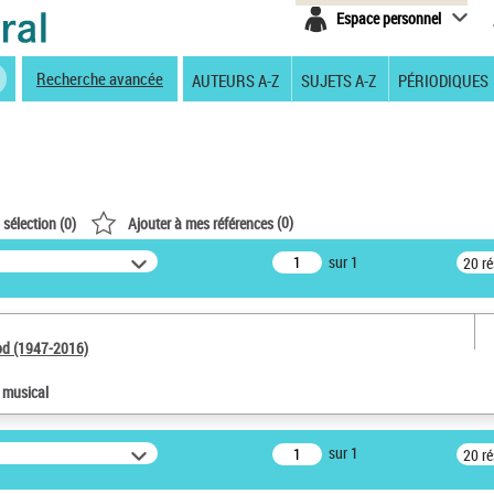
Espace personnel
Recherche avancée
AUTEURS A-Z
SUJETS A-Z
PÉRIODIQUES
(
0
)
 sélection (
0
)
Ajouter à mes références
sur 1
20 r
od (1947-2016)
e musical
sur 1
20 r