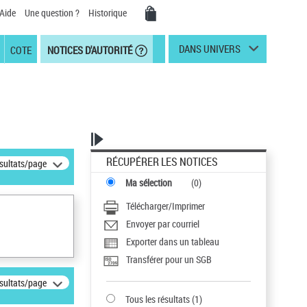
Aide
Une question ?
Historique
DANS UNIVERS
COTE
NOTICES D'AUTORITÉ
RÉCUPÉRER LES NOTICES
ésultats/page
Ma sélection
(
0
)
Télécharger/Imprimer
Envoyer par courriel
Exporter dans un tableau
Transférer pour un SGB
ésultats/page
Tous les résultats
(
1
)