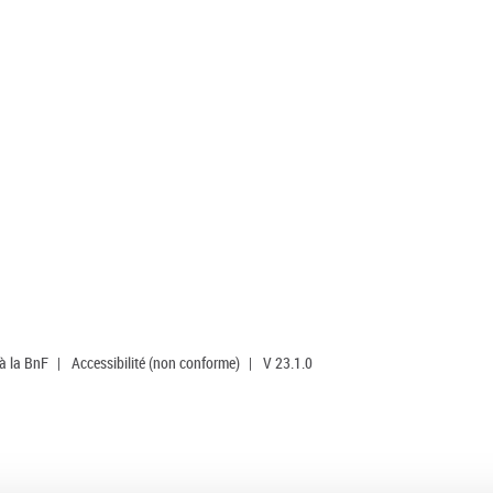
 à la BnF
|
Accessibilité (non conforme)
|
V 23.1.0