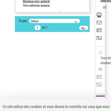
sélectio
[Musique pour guitare]
Pays
Titre uniforme musical
(
0
)
ne s'applique pas
Type de notice d'autorité
Tri par :
Défaut
Titre uniforme musical
sur 1
20
Œuvre
résultats/page
Sauvegarder votre recherche
AFFINER
Type de notice d'autorité
Tous le
Œuvre
(1)
résultat
Titre uniforme musical
(1)
(
1
)
Statut de la notice d’autorité
Pays
Auteur d’œuvre
Ce site utilise des cookies et vous donne le contrôle sur ceux que vous