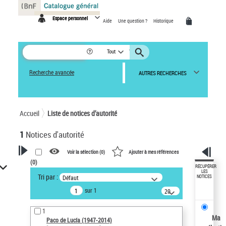
Panneau de gestion des cookies
Espace personnel
Aide
Une question ?
Historique
Tout
Recherche avancée
AUTRES RECHERCHES
Accueil
Liste de notices d’autorité
1
Notices d'autorité
Voir la sélection (
0
)
Ajouter à mes références
(
0
)
VOTRE RECHERCHE
RÉCUPÉRER
LES
Tri par :
Défaut
NOTICES
Recherche avancée dans les
sur 1
notices d’autorité
20
résultats/page
Œuvres liées à l'auteur :
1
Paco de Lucía (1947-2014)
Ma
Paco de Lucía (1947-2014)