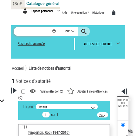
Panneau de gestion des cookies
Espace personnel
Aide
Une question ?
Historique
Tout
Recherche avancée
AUTRES RECHERCHES
Accueil
Liste de notices d’autorité
1
Notices d'autorité
Voir la sélection (
0
)
Ajouter à mes références
(
0
)
VOTRE RECHERCHE
RÉCUPÉRER
LES
Tri par :
Défaut
NOTICES
Recherche avancée dans les
sur 1
notices d’autorité
20
résultats/page
Œuvres liées à l'auteur :
1
Temperton, Rod (1947-2016)
Ma
Temperton, Rod (1947-2016)