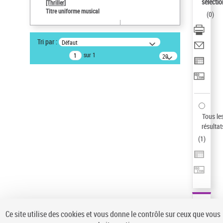
sélectio
[Thriller]
Type de notice d'autorité
Titre uniforme musical
(
0
)
Œuvre
Sauvegarder votre recherche
Tri par :
Défaut
AFFINER
sur 1
20
résultats/page
Type de notice d'autorité
Œuvre
(1)
Titre uniforme musical
(1)
Statut de la notice d’autorité
Tous le
résultat
Pays
(
1
)
Auteur d’œuvre
Ce site utilise des cookies et vous donne le contrôle sur ceux que vous