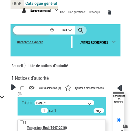
Panneau de gestion des cookies
Espace personnel
Aide
Une question ?
Historique
Tout
Recherche avancée
AUTRES RECHERCHES
Accueil
Liste de notices d’autorité
1
Notices d'autorité
Voir la sélection (
0
)
Ajouter à mes références
(
0
)
VOTRE RECHERCHE
RÉCUPÉRER
LES
Tri par :
Défaut
NOTICES
Recherche avancée dans les
sur 1
notices d’autorité
20
résultats/page
Œuvres liées à l'auteur :
1
Temperton, Rod (1947-2016)
Ma
Temperton, Rod (1947-2016)