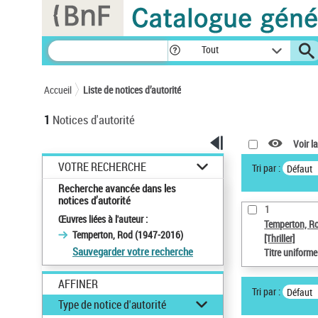
Panneau de gestion des cookies
Tout
Accueil
Liste de notices d’autorité
1
Notices d'autorité
Voir la
VOTRE RECHERCHE
Tri par :
Défaut
Recherche avancée dans les
notices d’autorité
1
Œuvres liées à l'auteur :
Temperton, R
Temperton, Rod (1947-2016)
[Thriller]
Sauvegarder votre recherche
Titre uniform
AFFINER
Tri par :
Défaut
Type de notice d'autorité