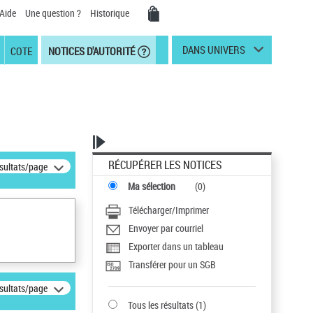
Aide
Une question ?
Historique
DANS UNIVERS
COTE
NOTICES D'AUTORITÉ
RÉCUPÉRER LES NOTICES
ésultats/page
Ma sélection
(
0
)
Télécharger/Imprimer
Envoyer par courriel
Exporter dans un tableau
Transférer pour un SGB
ésultats/page
Tous les résultats
(
1
)