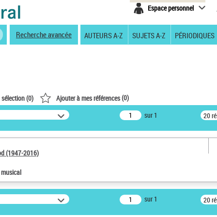
Espace personnel
Recherche avancée
AUTEURS A-Z
SUJETS A-Z
PÉRIODIQUES
(
0
)
 sélection (
0
)
Ajouter à mes références
sur 1
20 r
od (1947-2016)
e musical
sur 1
20 r