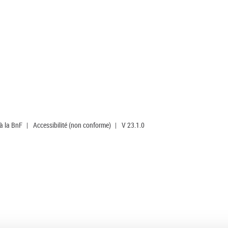
 à la BnF
|
Accessibilité (non conforme)
|
V 23.1.0