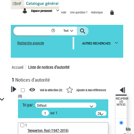
Panneau de gestion des cookies
Espace personnel
Aide
Une question ?
Historique
Tout
Recherche avancée
AUTRES RECHERCHES
Accueil
Liste de notices d’autorité
1
Notices d'autorité
Voir la sélection (
0
)
Ajouter à mes références
(
0
)
VOTRE RECHERCHE
RÉCUPÉRER
LES
Tri par :
Défaut
NOTICES
Recherche avancée dans les
sur 1
notices d’autorité
20
résultats/page
Œuvres liées à l'auteur :
1
Temperton, Rod (1947-2016)
Ma
Temperton, Rod (1947-2016)