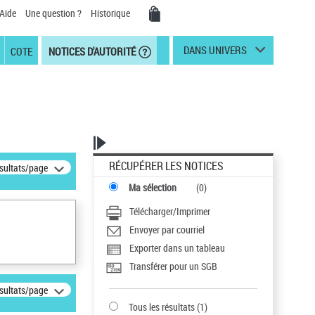
Aide
Une question ?
Historique
DANS UNIVERS
COTE
NOTICES D'AUTORITÉ
RÉCUPÉRER LES NOTICES
ésultats/page
Ma sélection
(
0
)
Télécharger/Imprimer
Envoyer par courriel
Exporter dans un tableau
Transférer pour un SGB
ésultats/page
Tous les résultats
(
1
)