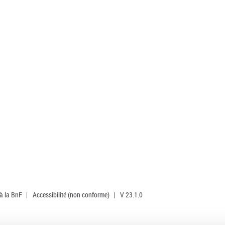
 à la BnF
|
Accessibilité (non conforme)
|
V 23.1.0