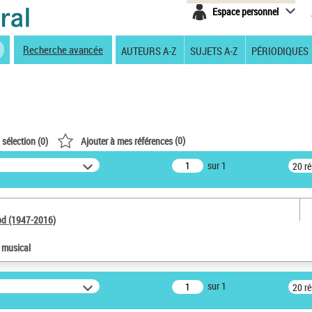
Espace personnel
Recherche avancée
AUTEURS A-Z
SUJETS A-Z
PÉRIODIQUES
(
0
)
 sélection (
0
)
Ajouter à mes références
sur 1
20 r
od (1947-2016)
e musical
sur 1
20 r