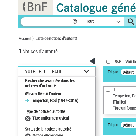
Panneau de gestion des cookies
Tout
Accueil
Liste de notices d’autorité
1
Notices d'autorité
Voir la
VOTRE RECHERCHE
Tri par :
Défaut
Recherche avancée dans les
notices d’autorité
1
Œuvres liées à l'auteur :
Temperton, R
Temperton, Rod (1947-2016)
[Thriller]
Titre uniform
Type de notice d'autorité
Titre uniforme musical
Tri par :
Défaut
Statut de la notice d’autorité
Notice élémentaire