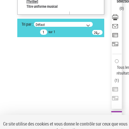
Sauvegarder votre recherche
sélectio
[Thriller]
Titre uniforme musical
(
0
)
AFFINER
Type de notice d'autorité
Tri par :
Défaut
Œuvre
(1)
sur 1
20
résultats/page
Titre uniforme musical
(1)
Statut de la notice d’autorité
Pays
Auteur d’œuvre
Tous le
résultat
(
1
)
Ce site utilise des cookies et vous donne le contrôle sur ceux que vous