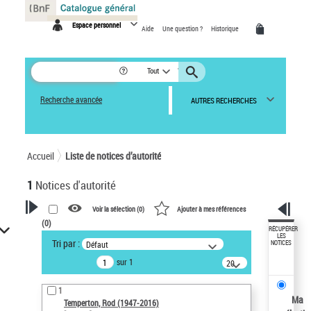
Panneau de gestion des cookies
Espace personnel
Aide
Une question ?
Historique
Tout
Recherche avancée
AUTRES RECHERCHES
Accueil
Liste de notices d’autorité
1
Notices d'autorité
Voir la sélection (
0
)
Ajouter à mes références
(
0
)
VOTRE RECHERCHE
RÉCUPÉRER
LES
Tri par :
Défaut
NOTICES
Recherche avancée dans les
sur 1
notices d’autorité
20
résultats/page
Œuvres liées à l'auteur :
1
Temperton, Rod (1947-2016)
Ma
Temperton, Rod (1947-2016)