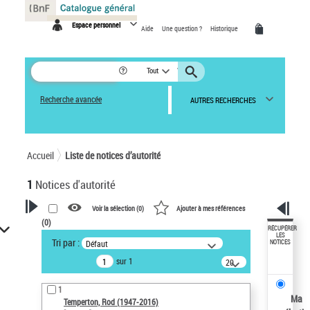
Panneau de gestion des cookies
Espace personnel
Aide
Une question ?
Historique
Tout
Recherche avancée
AUTRES RECHERCHES
Accueil
Liste de notices d’autorité
1
Notices d'autorité
Voir la sélection (
0
)
Ajouter à mes références
(
0
)
VOTRE RECHERCHE
RÉCUPÉRER
LES
Tri par :
Défaut
NOTICES
Recherche avancée dans les
sur 1
notices d’autorité
20
résultats/page
Œuvres liées à l'auteur :
1
Temperton, Rod (1947-2016)
Ma
Temperton, Rod (1947-2016)