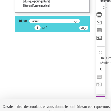
sélectio
[Musique pour guitare]
Pays
Titre uniforme musical
(
0
)
ne s'applique pas
Auteur d’œuvre
Tri par :
Défaut
Paco de Lucía (1947-2014)
sur 1
20
Sauvegarder votre recherche
résultats/page
AFFINER
Type de notice d'autorité
Œuvre
(1)
Tous le
Titre uniforme musical
(1)
résultat
(
1
)
Statut de la notice d’autorité
Pays
Auteur d’œuvre
Ce site utilise des cookies et vous donne le contrôle sur ceux que vous