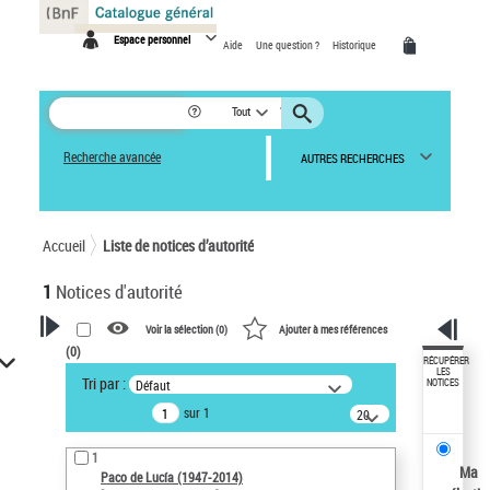
Panneau de gestion des cookies
Espace personnel
Aide
Une question ?
Historique
Tout
Recherche avancée
AUTRES RECHERCHES
Accueil
Liste de notices d’autorité
1
Notices d'autorité
Voir la sélection (
0
)
Ajouter à mes références
(
0
)
VOTRE RECHERCHE
RÉCUPÉRER
LES
Tri par :
Défaut
NOTICES
Recherche avancée dans les
sur 1
notices d’autorité
20
résultats/page
Œuvres liées à l'auteur :
1
Paco de Lucía (1947-2014)
Ma
Paco de Lucía (1947-2014)