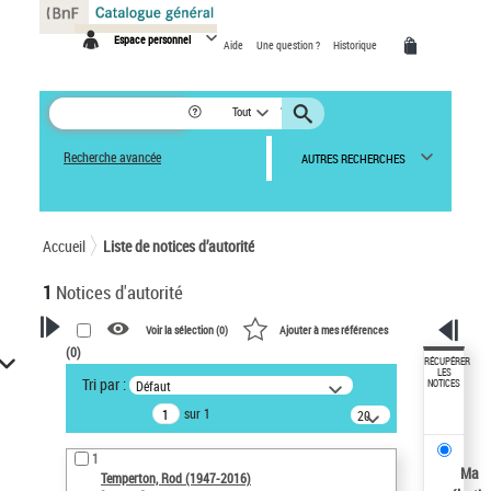
Panneau de gestion des cookies
Espace personnel
Aide
Une question ?
Historique
Tout
Recherche avancée
AUTRES RECHERCHES
Accueil
Liste de notices d’autorité
1
Notices d'autorité
Voir la sélection (
0
)
Ajouter à mes références
(
0
)
VOTRE RECHERCHE
RÉCUPÉRER
LES
Tri par :
Défaut
NOTICES
Recherche avancée dans les
sur 1
notices d’autorité
20
résultats/page
Œuvres liées à l'auteur :
1
Temperton, Rod (1947-2016)
Ma
Temperton, Rod (1947-2016)