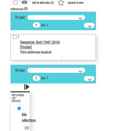
Voir la sélection (
0
)
Ajouter à mes
(
0
)
références
Tri par :
sur 1
1
Temperton, Rod (1947-2016)
[Thriller]
Titre uniforme musical
Tri par :
sur 1
RÉCUPÉRER
LES
NOTICES
Ma
sélection
(
0
)