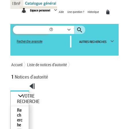
Panneau de gestion des cookies
Espace personnel
Aide
Une question ?
Historique
Recherche avancée
AUTRES RECHERCHES
Accueil
Liste de notices d’autorité
1
Notices d'autorité
VOTRE
RECHERCHE
Re
ch
erc
he