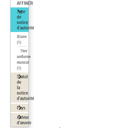
AFFINER
Type
de
notice
d'autorité
Œuvre
(1)
Titre
uniforme
musical
(1)
Statut
de
la
notice
d’autorité
Pays
Auteur
d’œuvre