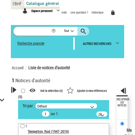
Panneau de gestion des cookies
Espace personnel
Aide
Une question ?
Historique
Tout
Recherche avancée
AUTRES RECHERCHES
Accueil
Liste de notices d’autorité
1
Notices d'autorité
Voir la sélection (
0
)
Ajouter à mes références
(
0
)
VOTRE RECHERCHE
RÉCUPÉRER
LES
Tri par :
Défaut
NOTICES
Recherche avancée dans les
sur 1
notices d’autorité
20
résultats/page
Œuvres liées à l'auteur :
1
Temperton, Rod (1947-2016)
Ma
Temperton, Rod (1947-2016)