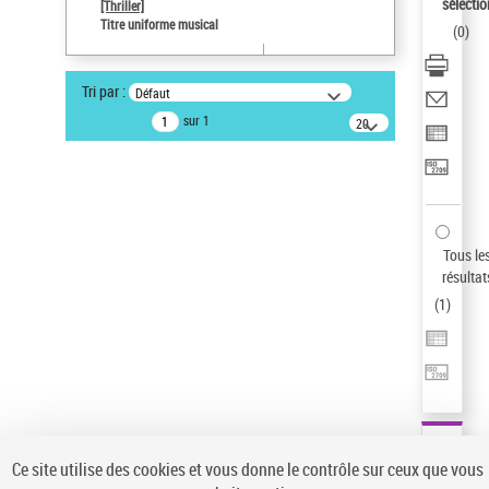
sélectio
[Thriller]
Pays
Titre uniforme musical
(
0
)
ne s'applique pas
Sauvegarder votre recherche
Tri par :
Défaut
AFFINER
sur 1
20
résultats/page
Type de notice d'autorité
Œuvre
(1)
Titre uniforme musical
(1)
Statut de la notice d’autorité
Tous le
résultat
Pays
(
1
)
Auteur d’œuvre
Ce site utilise des cookies et vous donne le contrôle sur ceux que vous