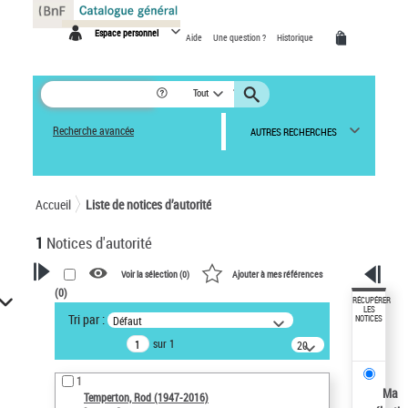
Panneau de gestion des cookies
Espace personnel
Aide
Une question ?
Historique
Tout
Recherche avancée
AUTRES RECHERCHES
Accueil
Liste de notices d’autorité
1
Notices d'autorité
Voir la sélection (
0
)
Ajouter à mes références
(
0
)
VOTRE RECHERCHE
RÉCUPÉRER
LES
Tri par :
Défaut
NOTICES
Recherche avancée dans les
sur 1
notices d’autorité
20
résultats/page
Œuvres liées à l'auteur :
1
Temperton, Rod (1947-2016)
Ma
Temperton, Rod (1947-2016)