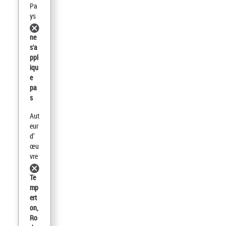
Pa
ys
ne
s'a
ppl
iqu
e
pa
s
Aut
eur
d’
œu
vre
Te
mp
ert
on,
Ro