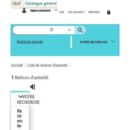
Panneau de gestion des cookies
Espace personnel
Aide
Une question ?
Historique
Recherche avancée
AUTRES RECHERCHES
Accueil
Liste de notices d’autorité
1
Notices d'autorité
VOTRE
RECHERCHE
Re
ch
erc
he