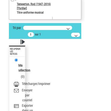
Temperton, Rod (1947-2016)
[Thriller]
Titre uniforme musical
Tri par :
sur 1
RÉCUPÉRER
LES
NOTICES
Ma
sélection
(
0
)
Télécharger/Imprimer
Envoyer
par
courriel
Exporter
dans un