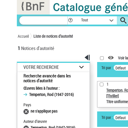
Panneau de gestion des cookies
Tout
Accueil
Liste de notices d’autorité
1
Notices d'autorité
Voir la
VOTRE RECHERCHE
Tri par :
Défaut
Recherche avancée dans les
notices d’autorité
1
Œuvres liées à l'auteur :
Temperton, R
Temperton, Rod (1947-2016)
[Thriller]
Titre uniform
Pays
ne s'applique pas
Tri par :
Défaut
Auteur d’œuvre
Temperton, Rod (1947-2016)