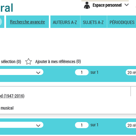
Espace personnel
Recherche avancée
AUTEURS A-Z
SUJETS A-Z
PÉRIODIQUES
(
0
)
 sélection (
0
)
Ajouter à mes références
sur 1
20 r
od (1947-2016)
e musical
sur 1
20 r