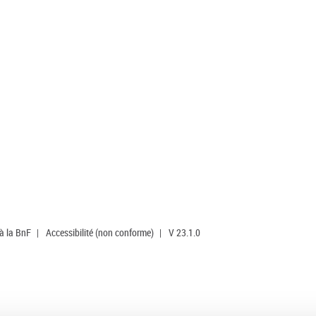
 à la BnF
|
Accessibilité (non conforme)
|
V 23.1.0