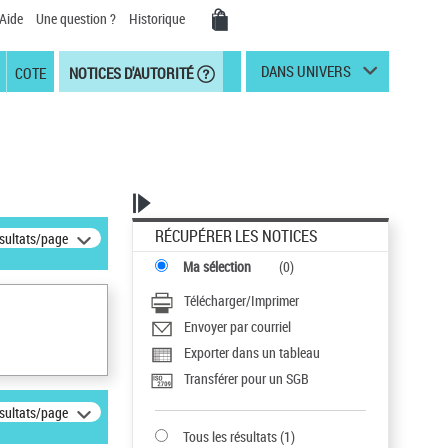
Aide
Une question ?
Historique
DANS UNIVERS
COTE
NOTICES D'AUTORITÉ
RÉCUPÉRER LES NOTICES
ésultats/page
Ma sélection
(
0
)
Télécharger/Imprimer
Envoyer par courriel
Exporter dans un tableau
Transférer pour un SGB
ésultats/page
Tous les résultats
(
1
)