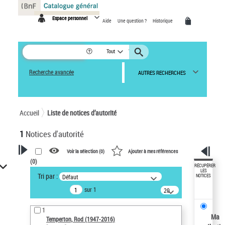
Panneau de gestion des cookies
Espace personnel
Aide
Une question ?
Historique
Tout
Recherche avancée
AUTRES RECHERCHES
Accueil
Liste de notices d’autorité
1
Notices d'autorité
Voir la sélection (
0
)
Ajouter à mes références
(
0
)
VOTRE RECHERCHE
RÉCUPÉRER
LES
Tri par :
Défaut
NOTICES
Recherche avancée dans les
sur 1
notices d’autorité
20
résultats/page
Œuvres liées à l'auteur :
1
Temperton, Rod (1947-2016)
Ma
Temperton, Rod (1947-2016)