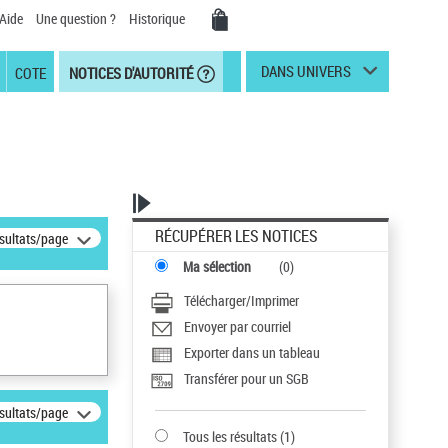
Aide
Une question ?
Historique
DANS UNIVERS
COTE
NOTICES D'AUTORITÉ
RÉCUPÉRER LES NOTICES
ésultats/page
Ma sélection
(
0
)
Télécharger/Imprimer
Envoyer par courriel
Exporter dans un tableau
Transférer pour un SGB
ésultats/page
Tous les résultats
(
1
)