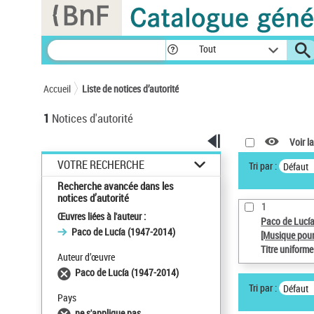
Panneau de gestion des cookies
Tout
Accueil
Liste de notices d’autorité
1
Notices d'autorité
Voir la
VOTRE RECHERCHE
Tri par :
Défaut
Recherche avancée dans les
notices d’autorité
1
Œuvres liées à l'auteur :
Paco de Lucí
Paco de Lucía (1947-2014)
[Musique pour
Titre uniform
Auteur d’œuvre
Paco de Lucía (1947-2014)
Tri par :
Défaut
Pays
ne s'applique pas