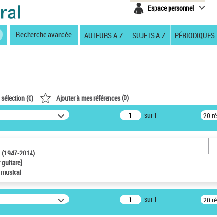
Espace personnel
Recherche avancée
AUTEURS A-Z
SUJETS A-Z
PÉRIODIQUES
(
0
)
 sélection (
0
)
Ajouter à mes références
sur 1
20 r
a (1947-2014)
 guitare]
e musical
sur 1
20 r