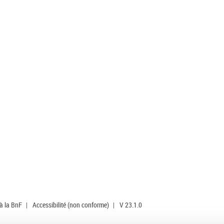
 à la BnF
|
Accessibilité (non conforme)
|
V 23.1.0