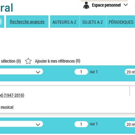
Espace personnel
Recherche avancée
AUTEURS A-Z
SUJETS A-Z
PÉRIODIQUES
(
0
)
 sélection (
0
)
Ajouter à mes références
sur 1
20 r
od (1947-2016)
e musical
sur 1
20 r