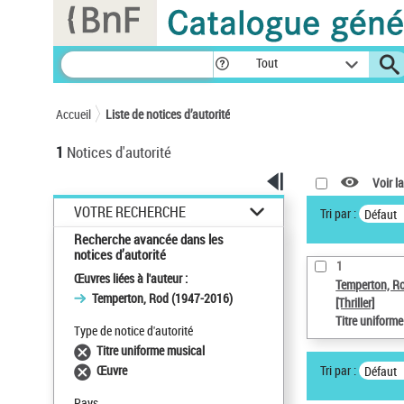
Panneau de gestion des cookies
Tout
Accueil
Liste de notices d’autorité
1
Notices d'autorité
Voir la
VOTRE RECHERCHE
Tri par :
Défaut
Recherche avancée dans les
notices d’autorité
1
Œuvres liées à l'auteur :
Temperton, R
Temperton, Rod (1947-2016)
[Thriller]
Titre uniform
Type de notice d'autorité
Titre uniforme musical
Tri par :
Œuvre
Défaut
Pays