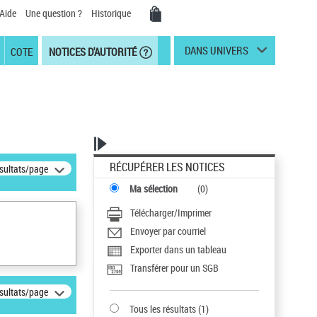
Aide
Une question ?
Historique
DANS UNIVERS
COTE
NOTICES D'AUTORITÉ
RÉCUPÉRER LES NOTICES
ésultats/page
Ma sélection
(
0
)
Télécharger/Imprimer
Envoyer par courriel
Exporter dans un tableau
Transférer pour un SGB
ésultats/page
Tous les résultats
(
1
)