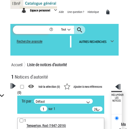
Panneau de gestion des cookies
Espace personnel
Aide
Une question ?
Historique
Tout
Recherche avancée
AUTRES RECHERCHES
Accueil
Liste de notices d’autorité
1
Notices d'autorité
Voir la sélection (
0
)
Ajouter à mes références
(
0
)
VOTRE RECHERCHE
RÉCUPÉRER
LES
Tri par :
Défaut
NOTICES
Recherche avancée dans les
sur 1
notices d’autorité
20
résultats/page
Œuvres liées à l'auteur :
1
Temperton, Rod (1947-2016)
Ma
Temperton, Rod (1947-2016)