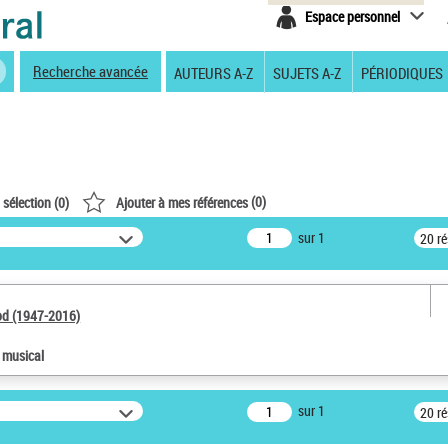
Espace personnel
Recherche avancée
AUTEURS A-Z
SUJETS A-Z
PÉRIODIQUES
(
0
)
 sélection (
0
)
Ajouter à mes références
sur 1
20 r
od (1947-2016)
e musical
sur 1
20 r