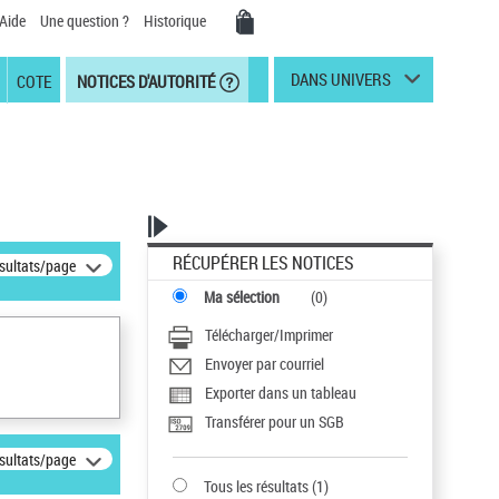
Aide
Une question ?
Historique
DANS UNIVERS
COTE
NOTICES D'AUTORITÉ
RÉCUPÉRER LES NOTICES
ésultats/page
Ma sélection
(
0
)
Télécharger/Imprimer
Envoyer par courriel
Exporter dans un tableau
Transférer pour un SGB
ésultats/page
Tous les résultats
(
1
)