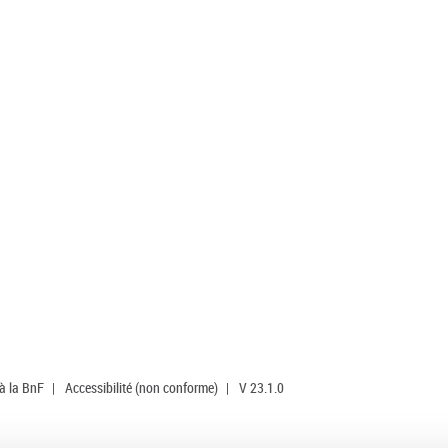
 à la BnF
|
Accessibilité (non conforme)
|
V 23.1.0