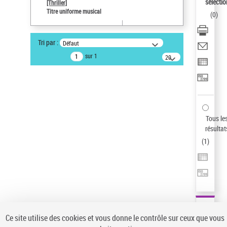
sélectio
[Thriller]
Pays
Titre uniforme musical
(
0
)
ne s'applique pas
Statut de la notice d’autorité
Tri par :
Défaut
Notice élémentaire
sur 1
20
résultats/page
Type de notice d'autorité
Œuvre
Sauvegarder votre recherche
AFFINER
Tous le
Type de notice d'autorité
résultat
(
1
)
Œuvre
(1)
Titre uniforme musical
(1)
Statut de la notice d’autorité
Pays
Auteur d’œuvre
Ce site utilise des cookies et vous donne le contrôle sur ceux que vous