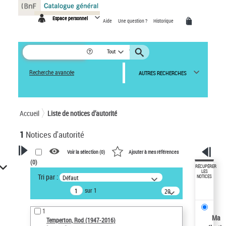
Panneau de gestion des cookies
Espace personnel
Aide
Une question ?
Historique
Tout
Recherche avancée
AUTRES RECHERCHES
Accueil
Liste de notices d’autorité
1
Notices d'autorité
Voir la sélection (
0
)
Ajouter à mes références
(
0
)
VOTRE RECHERCHE
RÉCUPÉRER
LES
Tri par :
Défaut
NOTICES
Recherche avancée dans les
sur 1
notices d’autorité
20
résultats/page
Œuvres liées à l'auteur :
1
Temperton, Rod (1947-2016)
Ma
Temperton, Rod (1947-2016)