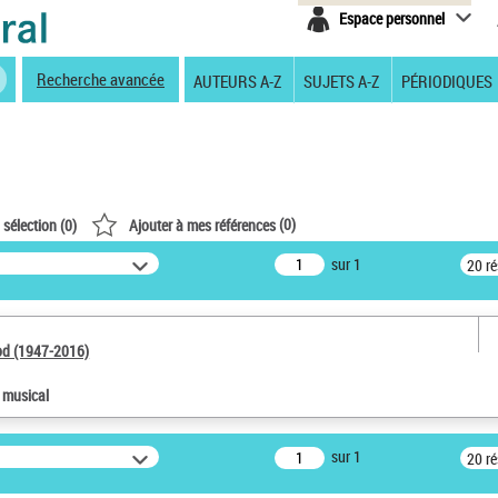
Espace personnel
Recherche avancée
AUTEURS A-Z
SUJETS A-Z
PÉRIODIQUES
(
0
)
 sélection (
0
)
Ajouter à mes références
sur 1
20 r
od (1947-2016)
e musical
sur 1
20 r