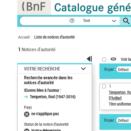
Panneau de gestion des cookies
Tout
Accueil
Liste de notices d’autorité
1
Notices d'autorité
Voir la
VOTRE RECHERCHE
Tri par :
Défaut
Recherche avancée dans les
notices d’autorité
1
Œuvres liées à l'auteur :
Temperton, R
Temperton, Rod (1947-2016)
[Thriller]
Titre uniform
Pays
ne s'applique pas
Tri par :
Défaut
Statut de la notice d’autorité
Notice élémentaire