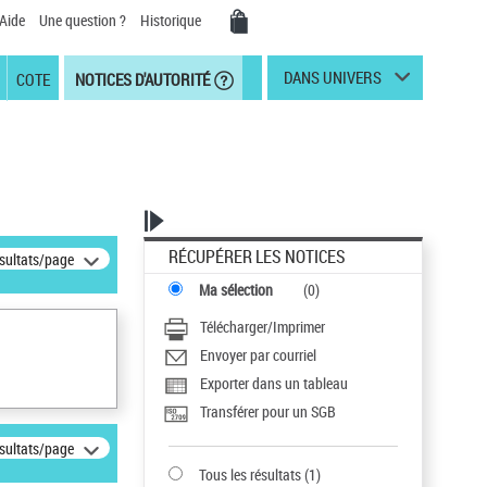
Aide
Une question ?
Historique
DANS UNIVERS
COTE
NOTICES D'AUTORITÉ
RÉCUPÉRER LES NOTICES
ésultats/page
Ma sélection
(
0
)
Télécharger/Imprimer
Envoyer par courriel
Exporter dans un tableau
Transférer pour un SGB
ésultats/page
Tous les résultats
(
1
)