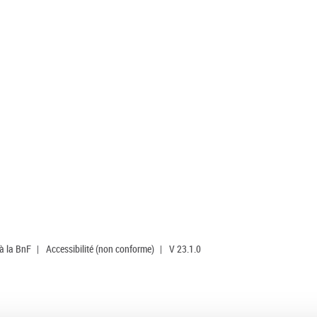
 à la BnF
|
Accessibilité (non conforme)
|
V 23.1.0