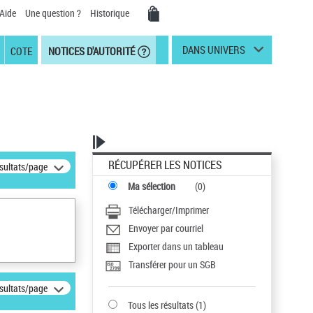
Aide
Une question ?
Historique
DANS UNIVERS
COTE
NOTICES D'AUTORITÉ
RÉCUPÉRER LES NOTICES
ésultats/page
Ma sélection
(
0
)
Télécharger/Imprimer
Envoyer par courriel
Exporter dans un tableau
Transférer pour un SGB
ésultats/page
Tous les résultats
(
1
)