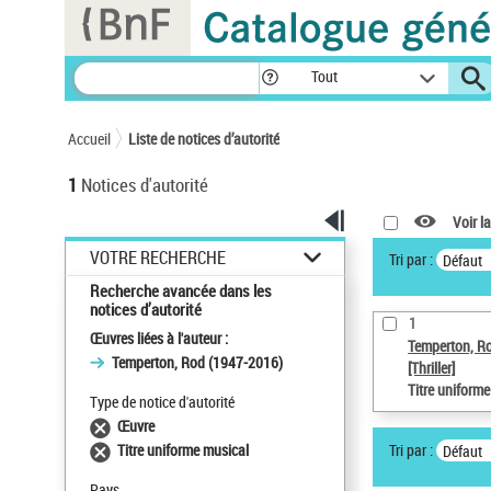
Panneau de gestion des cookies
Tout
Accueil
Liste de notices d’autorité
1
Notices d'autorité
Voir la
VOTRE RECHERCHE
Tri par :
Défaut
Recherche avancée dans les
notices d’autorité
1
Œuvres liées à l'auteur :
Temperton, R
Temperton, Rod (1947-2016)
[Thriller]
Titre uniform
Type de notice d'autorité
Œuvre
Tri par :
Titre uniforme musical
Défaut
Pays