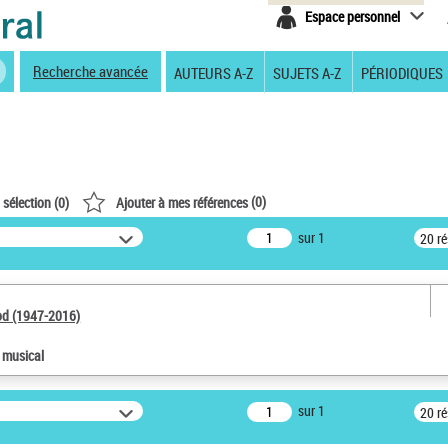
Espace personnel
Recherche avancée
AUTEURS A-Z
SUJETS A-Z
PÉRIODIQUES
(
0
)
 sélection (
0
)
Ajouter à mes références
sur 1
20 r
od (1947-2016)
e musical
sur 1
20 r