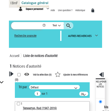
Panneau de gestion des cookies
Espace personnel
Aide
Une question ?
Historique
Tout
Recherche avancée
AUTRES RECHERCHES
Accueil
Liste de notices d’autorité
1
Notices d'autorité
Voir la sélection (
0
)
Ajouter à mes références
(
0
)
VOTRE RECHERCHE
RÉCUPÉRER
LES
Tri par :
Défaut
NOTICES
Recherche avancée dans les
sur 1
notices d’autorité
20
résultats/page
Œuvres liées à l'auteur :
1
Temperton, Rod (1947-2016)
Ma
Temperton, Rod (1947-2016)