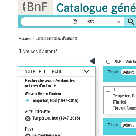
Panneau de gestion des cookies
Tout
Accueil
Liste de notices d’autorité
1
Notices d'autorité
Voir la
VOTRE RECHERCHE
Tri par :
Défaut
Recherche avancée dans les
notices d’autorité
1
Œuvres liées à l'auteur :
Temperton, R
Temperton, Rod (1947-2016)
[Thriller]
Titre uniform
Auteur d’œuvre
Temperton, Rod (1947-2016)
Tri par :
Défaut
Pays
ne s'applique pas