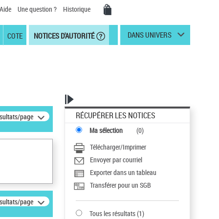
Aide
Une question ?
Historique
DANS UNIVERS
COTE
NOTICES D'AUTORITÉ
RÉCUPÉRER LES NOTICES
ésultats/page
Ma sélection
(
0
)
Télécharger/Imprimer
Envoyer par courriel
Exporter dans un tableau
Transférer pour un SGB
ésultats/page
Tous les résultats
(
1
)