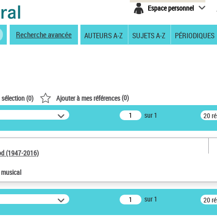
Espace personnel
Recherche avancée
AUTEURS A-Z
SUJETS A-Z
PÉRIODIQUES
(
0
)
 sélection (
0
)
Ajouter à mes références
sur 1
20 r
od (1947-2016)
e musical
sur 1
20 r