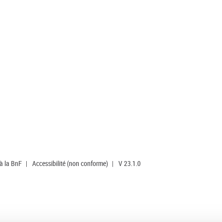
 à la BnF
|
Accessibilité (non conforme)
|
V 23.1.0