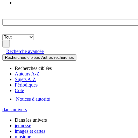
Mes
demandes
de
reproduction
Lancer
la
Recherche avancée
recherche
Recherches ciblées
Autres recherches
Recherches ciblées
Auteurs A-Z
Sujets A-Z
Périodiques
Cote
Notices d'autorité
dans univers
Dans les univers
jeunesse
images et cartes
musique