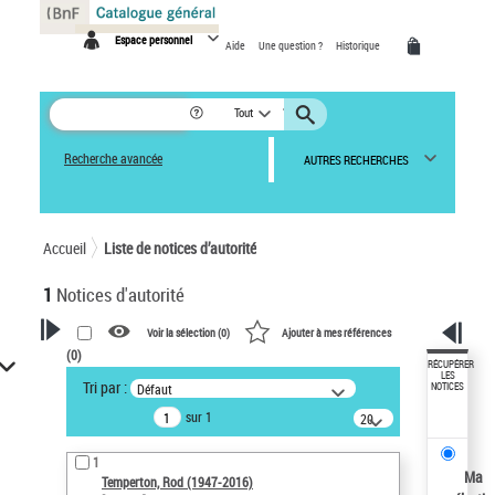
Panneau de gestion des cookies
Espace personnel
Aide
Une question ?
Historique
Tout
Recherche avancée
AUTRES RECHERCHES
Accueil
Liste de notices d’autorité
1
Notices d'autorité
Voir la sélection (
0
)
Ajouter à mes références
(
0
)
VOTRE RECHERCHE
RÉCUPÉRER
LES
Tri par :
Défaut
NOTICES
Recherche avancée dans les
sur 1
notices d’autorité
20
résultats/page
Œuvres liées à l'auteur :
1
Temperton, Rod (1947-2016)
Ma
Temperton, Rod (1947-2016)