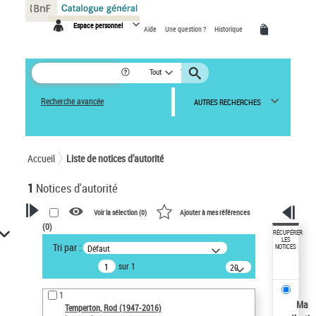
Panneau de gestion des cookies
Espace personnel
Aide
Une question ?
Historique
Tout
Recherche avancée
AUTRES RECHERCHES
Accueil
Liste de notices d’autorité
1
Notices d'autorité
Voir la sélection (
0
)
Ajouter à mes références
(
0
)
VOTRE RECHERCHE
RÉCUPÉRER
LES
Tri par :
Défaut
NOTICES
Recherche avancée dans les
sur 1
notices d’autorité
20
résultats/page
Œuvres liées à l'auteur :
1
Temperton, Rod (1947-2016)
Ma
Temperton, Rod (1947-2016)