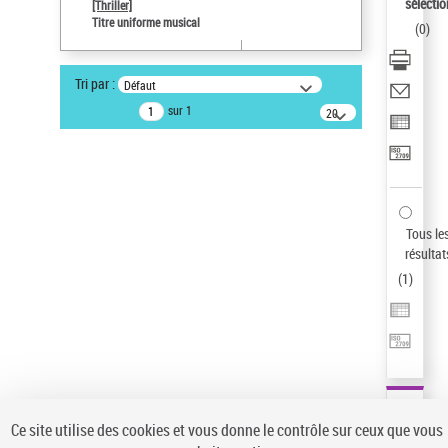
sélectio
[Thriller]
Pays
Titre uniforme musical
(
0
)
ne s'applique pas
Type de notice d'autorité
Tri par :
Défaut
Titre uniforme musical
sur 1
20
Œuvre
résultats/page
Sauvegarder votre recherche
AFFINER
Type de notice d'autorité
Tous le
Œuvre
(1)
résultat
Titre uniforme musical
(1)
(
1
)
Statut de la notice d’autorité
Pays
Auteur d’œuvre
Ce site utilise des cookies et vous donne le contrôle sur ceux que vous